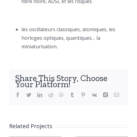
fibre noire, ADSL et les risques.
les oscillateurs classiques, atomiques, les
horloges optiques, quantiques… la
miniaturisation.
Share This Story, Choose
Your Platform!
Facebook
Twitter
LinkedIn
Reddit
WhatsApp
Tumblr
Pinterest
Vk
Xing
Email
Related Projects