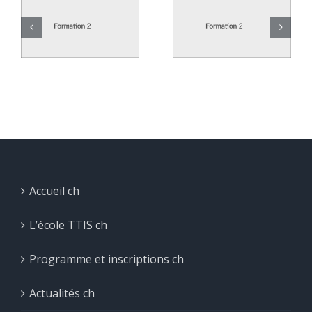
Systèmes
Réseau
ité
embarqués
informati
Accueil ch
L’école TTIS ch
Programme et inscriptions ch
Actualités ch